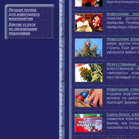
притягательность
Лучшая группа
Новогодние ко
для новогоднего
понятие достат
мероприятия
привычки. Почем
Другие услуги
привычных образ
по организации
праздников
Новогодняя ёлк
какую другую пе
страны. Еще деся
украшала живая 
Искусственные 
искусственным - 
«виноваты» нов
неотличимые от 
Новогодние сув
подарка родстве
коллегу по рабо
приходят фирмы п
Санта-Клаус и Ко
символом Кока-Ко
близко, как тол
наклейки на буты