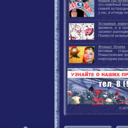
Новый год по-ки
это семейный пра
семьёй за праздни
у нас, и отнюдь н
Устраивая ново
времени, и в пр
засияют разноцве
Появятся зеленые
Журнал Огонёк
.
мотивам стары
Романтические фо
новогодние расс
© ИП