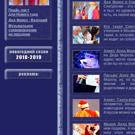
Дед Мороз и Сне
Снегурочки – это 
Прайс-лист
и был, но удовол
для Нового года
есть, на любой в
Дед Мороз - Ведущий
Музыкальное
Кто такая Снег
сопровождение
утренник в Москве
на праздник
такая, и, получив
не водит за собой
Адрес Деда Мор
на Деда Мороза.
адрес могло пре
если бы не наст
Письмо Деду Мо
Морозу, ну, по 
многие ли пис
родителями и до
Адрес Санта-Кл
незаметно. Запа
новогодние игруш
Клаусом можно на
Мешок Деда Мор
нем подарки. А к
него этого меш