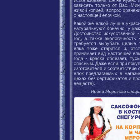
использования. Ее не нужно 
зависеть только от Вас. Ми
живой копией, вопрос хранен
с настоящей елочкой.
Какой же елкой лучше украси
натуральную? Конечно, у каж
Достоинство искусственной -
год, а также экологичность 
требуется вырубать целые п
елка тоже старится и, отс
принимает вид настоящей елк
года - краска облезает, тус
опасным. Даже если при покуп
изготовителя и соответствие 
елок предлагаемых в магази
цехах без сертификатов и пр
веществ).
Ирина Морозова специ