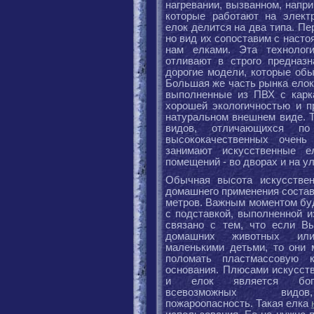
нагревании, вызванном, напр
которые работают на электр
елок делится на два типа. Пе
но вид их сопоставим с наст
нам елками. Эта технологи
отливают в строго предназ
дорогие модели, которые обы
Большая же часть рынка елок
выполненные из ПВХ с карк
хорошей экологичностью и п
натуральном внешнем виде. Т
видов, отличающихся п
высококачественных очень 
занимают искусственные е
помещений - во дворах и на у
Обычная высота искусстве
домашнего применения составл
метров. Важным моментом бу
с подставкой, выполненной и
связано с тем, что если В
домашних животных ил
маленькими детьми, то они 
поломать пластмассовую к
основания. Плюсами искусст
и елок является бог
всевозможных видо
пожароопасность. Такая елка