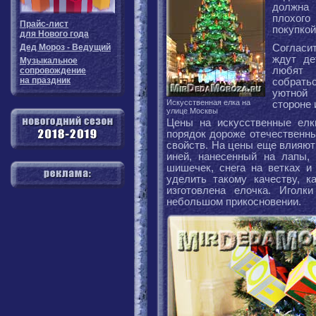
должна
плохог
Прайс-лист
покупкой
для Нового года
Дед Мороз - Ведущий
Согласи
ждут де
Музыкальное
любят 
сопровождение
на праздник
собрать
уютной 
Искусственная елка на
стороне
улице Москвы
Цены на искусственные елк
порядок дороже отечественны
свойств. На цены еще влияют
иней, нанесенный на лапы,
шишечек, снега на ветках и
уделить такому качеству, ка
изготовлена елочка. Иголк
небольшом прикосновении.