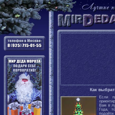
Как выбрат
Если п
ориенти
Вам в л
Года, т
подойти