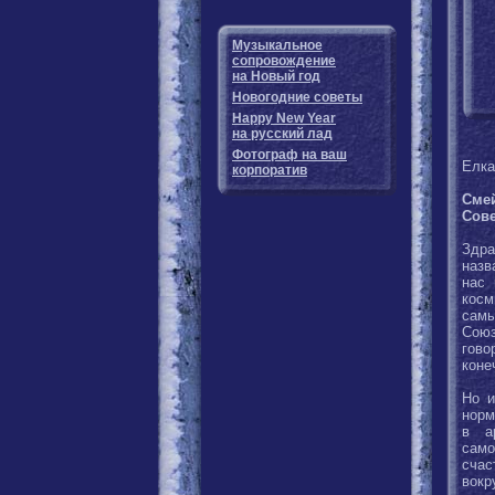
Музыкальное
сопровождение
на Новый год
Новогодние советы
Happy New Year
на русский лад
Фотограф на ваш
Елка
корпоратив
Смей
Сове
Здра
назв
нас 
косм
самы
Союз
гово
коне
Но и
норм
в а
само
счас
вокр