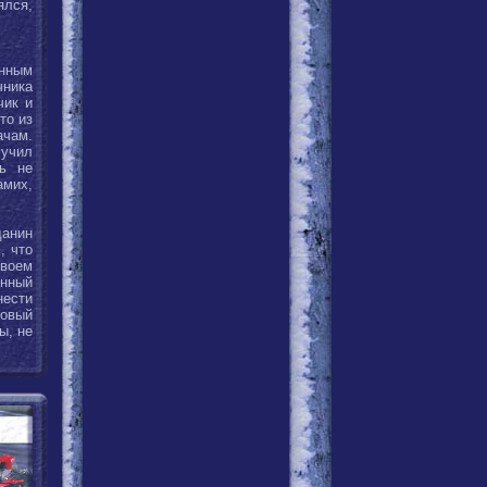
ялся,
нным
чника
чик и
то из
ачам.
лучил
ть не
амих,
данин
, что
своем
онный
нести
Новый
ы, не