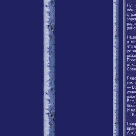
Ну, 
обще
стр
зар
ради
райо
Наша
отли
что 
уста
рожд
Поэт
дока
Сове
Рядо
кома
— Во
узна
раке
Все,
боев
И вд
— Ка
Гово
врач
А в 