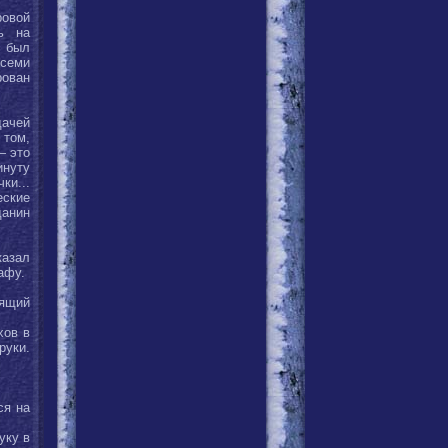
ровой
сь на
 был
семи
рован
дачей
 том,
— это
инуту
ки...
еские
данин
казал
афу.
оящий
хов в
руки.
ся на
уку в