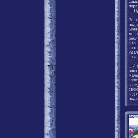
самы
пора
— Пу
За 
пода
боев
дево
ребя
Что 
крат
удал
когд
...И
наше
малы
коро
граж
свою
год 
подв