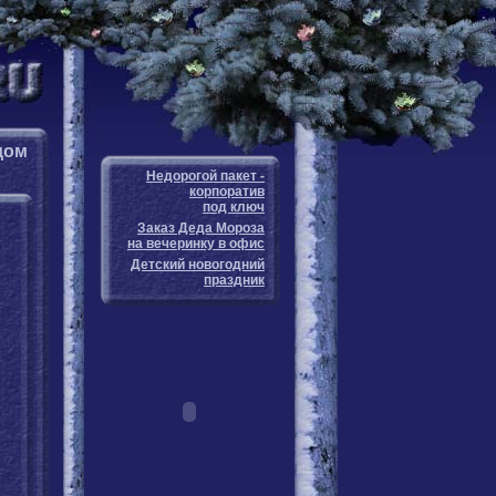
дом
Недорогой пакет -
корпоратив
под ключ
Заказ Деда Мороза
на вечеринку в офис
Детский новогодний
праздник