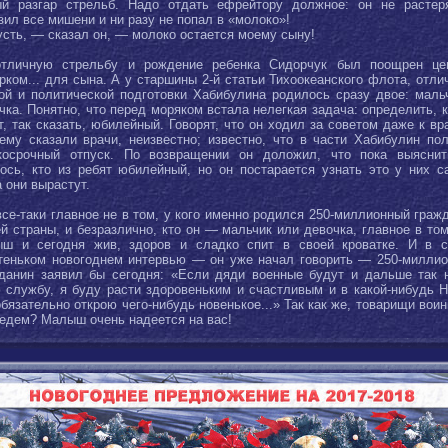
й разгар стрельб. Надо отдать ефрейтору должное: он не растер
зил все мишени и ни разу не попал в «молоко»!
сть, — сказал он, — молоко остается моему сыну!
отличную стрельбу и рождение ребенка Сидорчук был поощрен це
рком... для сына. А у старшины 2-й статьи Тихоокеанского флота, отли
ой и политической подготовки Хабибулина родилось сразу двое: маль
чка. Понятно, что перед моряком встала нелегкая задача: определить, к
т, так сказать, юбилейный. Говорят, что он ходил за советом даже к вр
ему сказали врачи, неизвестно; известно, что в части Хабибулин по
косрочный отпуск. По возвращении он доложил, что пока выясни
ось, кто из ребят юбилейный, но он постарается узнать это у них с
а они вырастут.
 все-таки главное не в том, у кого именно родился 250-миллионный граж
й страны, и безразлично, кто он — мальчик или девочка, главное в том
ш и сегодня жив, здоров и сладко спит в своей кроватке. И в 
теньком новогоднем интервью — он уже начал говорить — 250-милли
данин заявил бы сегодня: «Если дяди военные будут и дальше так 
 службу, я буду расти здоровеньким и счастливым и в какой-нибудь 
обязательно открою чего-нибудь новенькое...» Так как же, товарищи воин
едем? Малыш очень надеется на вас!