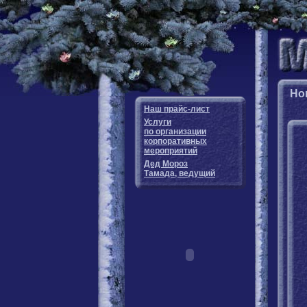
Но
Наш прайс-лист
Услуги
по организации
корпоративных
мероприятий
Дед Мороз
Тамада, ведущий