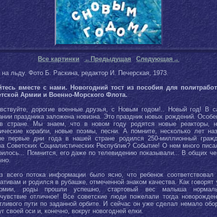
Все картинки
←Предыдущая
Следующая→
 на льду. Фото Б. Раскина, редактор И. Печерская, 1973.
тесь вместе с нами. Новогодний тост из пособия для политрабо
тской Армии и Военно-Морского Флота.
вствуйте, дорогие военные друзья, с Новым годом!.. Новый год! В 
ании праздника заложена новизна. Это праздник новых рождений. Особе
в стране. Мы знаем, что в новом году родятся новые реакторы, 
ические корабли, новые поэмы, песни. А помните, несколько лет на
е первые дни года в нашей стране родился 250-миллионный граж
а Советских Социалистических Республик? Событие! О нем много писа
рилось... Помнится, его даже по телевидению показывали... В общих че
чно.
з всего потока информации было ясно, что ребенок соответствовал
ативам и родился в рубашке, отмеченной знаком качества. Как говорят 
рмии, роды прошли успешно, стартовый вес малыша нормаль
чувствие отличное! Все советские люди пожелали тогда новорожде
тливого пути по заданной орбите. И сейчас он уже сделал немало обо
уг своей оси и, конечно, вокруг новогодней елки.