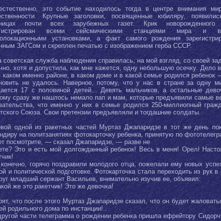
естественно, это событие находилось тогда в центре внимания ми
ственности. Крупные заголовки, посвященные юбиляру, появили
аницах почти всех зарубежных газет. Крик новорожденного
егистрирован всеми сейсмическими станциями мира и в
олокационными установками, а факт самого рождения зарегистри
нным ЗАГСом и скреплен печатью с изображением герба СССР.
 советская служба наблюдения справилась, на мой взгляд, со своей за
чно, хотя и допустила, как мне кажется, одну небольшую осечку. Дело в
в каком именно районе, в каком доме и в какой семье родился ребенок 
новить не удалось. Наверное, потому, что у нас в стране за одну м
ается 17 с половиной детей... Девять мальчиков, а остальные девоч
ому сразу же нашлось немало пап и мам, которые предъявили самые в
зательства, что именно у них в семье родился 250-миллиопный граж
тского Союза. Свои претензии предъявляли и тогдашние солдаты.
вой одной из ракетных частей Муртаз Джапаридзе в тот же день по
ндиру на политзанятиях фотокарточку ребенка, принятую по фототелегр
т посмотрите, — сказал Джапаридзе, — разве не
ете? Это и есть мой долгожданный ребенок! Весь в меня! Орел! Наст
тчик!
 конечно, горячо поздравили молодого отца, пожелали ему новых успе
ой и политической подготовке. Фотокарточка стала переходить из рук в 
руг младший сержант Васильев, внимательно изучив ее, объявил:
кой же это ракетчик! Это же девочка!
рят, что после этого Муртаз Джапаридзе сказал, что он будет жаловать
ей родильного дома по инстанции!..
другой части телеграмма о рождении ребенка пришла ефрейтору Сидорч