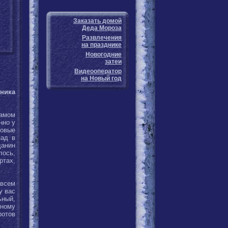
Заказать домой
Деда Мороза
Развлечения
на празднике
Новогодние
затеи
Видеооператор
на Новый год
тника
самом
нно у
новые
зад в
данин
лось,
ртах,
 всем
у вас
ный,
нному
ротов