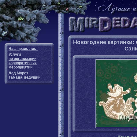
Новогодние картинки:
Сан
Наш прайс-лист
Услуги
по организации
корпоративных
мероприятий
Дед Мороз
Тамада, ведущий
Все кар