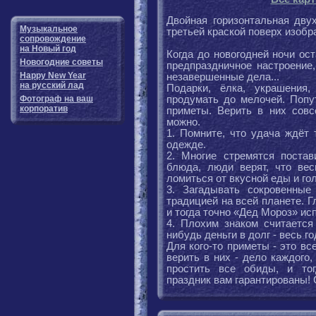
Двойная горизонтальная дву
Музыкальное
третьей краской поверх изобр
сопровождение
на Новый год
Когда до новогодней ночи ос
Новогодние советы
предпраздничное настроение
Happy New Year
незавершенные дела...
на русский лад
Подарки, ёлка, украшения
Фотограф на ваш
продумать до мелочей. Попу
корпоратив
приметы. Верить в них совс
можно.
1. Помните, что удача ждёт 
одежде.
2. Многие стремятся поста
блюда, люди верят, что ве
ломиться от вкусной еды и го
3. Загадывать сокровенные
традицией на всей планете. Г
и тогда точно «Дед Мороз» ис
4. Плохим знаком считается
нибудь деньги в долг - весь г
Для кого-то приметы - это в
верить в них - дело каждого,
простить все обиды, и то
праздник вам гарантированы