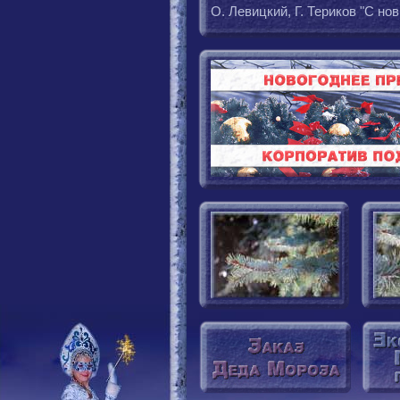
О. Левицкий, Г. Териков "С но