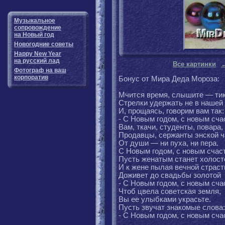
Музыкальное
сопровождение
на Новый год
Новогодние советы
Happy New Year
на русский лад
Все картинки
Фотограф на ваш
корпоратив
Бонус от Мира Деда Мороза:
Мчится время, слышите — тик-
Стрелки удержать не в нашей 
И, прощаясь, говорим вам так:
- С Новым годом, с новым сча
Вам, ткачи, студенты, повара,
Продавцы, сержанты энской ч
От души — ни пуха, ни пера.
С Новым годом, с новым счас
Пусть женатым станет холост
И к жене пылая вечной страст
Доживет до свадьбы золотой
- С Новым годом, с новым сча
Чтоб цвела советская земля,
Вы ее улыбками украсьте.
Пусть звучат знакомые слова:
- С Новым годом, с новым сча