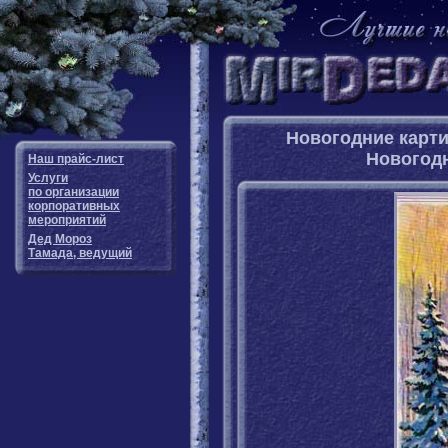
Новогодние карти
Новогод
Наш прайс-лист
Услуги
по организации
корпоративных
мероприятий
Дед Мороз
Тамада, ведущий