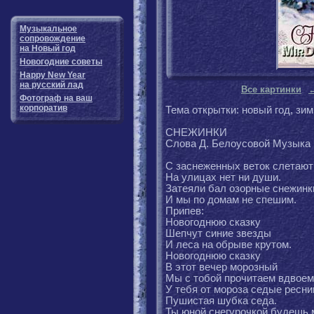
Музыкальное
сопровождение
на Новый год
Новогодние советы
Happy New Year
на русский лад
Все картинки
Фотограф на ваш
корпоратив
Тема открытки: новый год, зим
СНЕЖИНКИ
Слова Д. Белоусовой Музыка 
С заснеженных веток слетают
На улицах нет ни души.
Затеяли бал озорные снежинк
И мы по домам не спешим.
Припев:
Новогоднюю сказку
Шепчут синие звезды
И леса на обрыве крутом.
Новогоднюю сказку
В этот вечер морозный
Мы с тобой прочитаем вдвоем
У тебя от мороза седые ресни
Пушистая шубка седа.
Ты юной снегурочкой будешь 