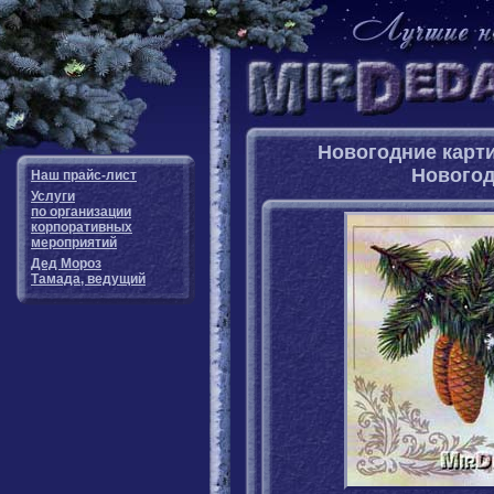
Новогодние карти
Новогод
Наш прайс-лист
Услуги
по организации
корпоративных
мероприятий
Дед Мороз
Тамада, ведущий