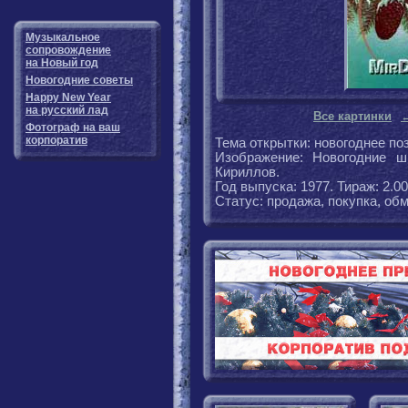
Музыкальное
сопровождение
на Новый год
Новогодние советы
Happy New Year
на русский лад
Все картинки
Фотограф на ваш
корпоратив
Тема открытки: новогоднее по
Изображение: Новогодние ш
Кириллов.
Год выпуска: 1977. Тираж: 2.0
Статус: продажа, покупка, обм