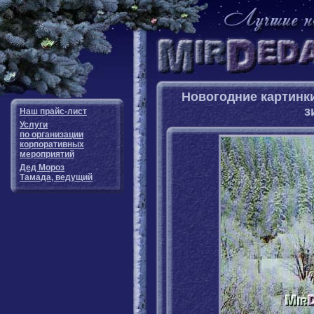
Новогодние картинк
з
Наш прайс-лист
Услуги
по организации
корпоративных
мероприятий
Дед Мороз
Тамада, ведущий