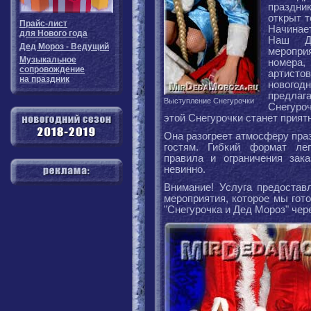
праздн
открыт т
Прайс-лист
Начинае
для Нового года
Наш Д
Дед Мороз - Ведущий
меропри
Музыкальное
номер
сопровождение
артист
на праздник
новогодн
предлаг
Выступление Снегурочки
Снегур
этой Снегурочки станет прият
Она разогреет атмосферу пра
гостям. Гибкий формат лег
правила и ограничения зак
невинно.
Внимание! Услуга предоставл
мероприятия, которое мы гот
"Снегурочка и Дед Мороз" чере