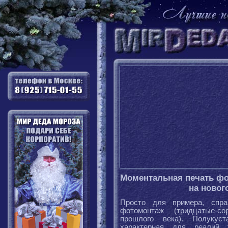
Моментальная печать ф
на новог
Просто для примера, спра
фотомонтаж (тридцатые-со
прошлого века). Полукуст
характерная для реалий т