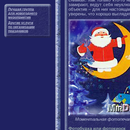
снимках. Как только кто-то 
замирают, ведут себя неуклю
объектив – для них настоящая
Лучшая группа
для новогоднего
уверены, что хорошо выглядят
мероприятия
Другие услуги
по организации
праздников
Моментальная фотопечать
Фотобудка или фотокиоск