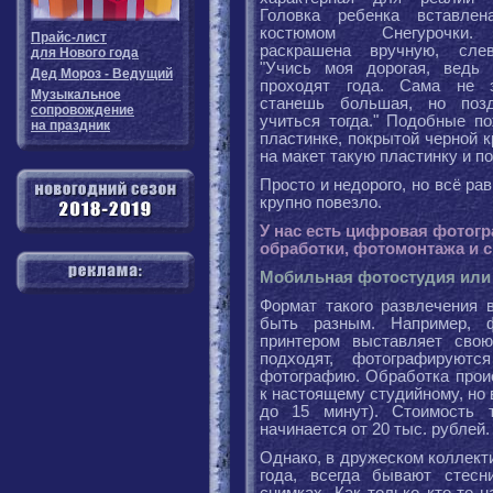
Головка ребенка вставле
костюмом Снегурочки.
Прайс-лист
раскрашена вручную, слев
для Нового года
"Учись моя дорогая, ведь
Дед Мороз - Ведущий
проходят года. Сама не з
Музыкальное
станешь большая, но поз
сопровождение
учиться тогда." Подобные п
на праздник
пластинке, покрытой черной 
на макет такую пластинку и 
Просто и недорого, но всё ра
крупно повезло.
У нас есть цифровая фотог
обработки, фотомонтажа и 
Мобильная фотостудия или
Формат такого развлечения 
быть разным. Например, 
принтером выставляет свою
подходят, фотографируют
фотографию. Обработка проис
к настоящему студийному, но 
до 15 минут). Стоимость т
начинается от 20 тыс. рублей.
Однако, в дружеском коллект
года, всегда бывают стесн