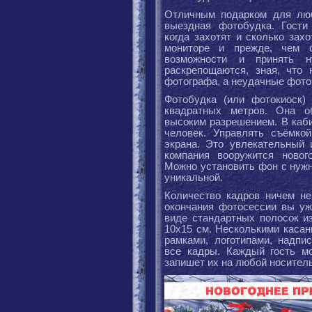
Отличным подарком для люб
выездная фотобудка. Гости
когда захотят и сколько зах
мониторе и прежде, чем с
возможности и принять 
раскрепощаются, зная, что
фотографа, а неудачные фото
Фотобудка (или фотокиоск)
квадратных метров. Она о
высоким разрешением. В каби
человек. Управлять съёмко
экрана. Это увлекательный 
компания вооружится новог
Можно установить фон с нужн
уникальной.
Количество кадров ничем не
окончания фотосессии вы уж
виде стандартных полосок и
10х15 см. Несколькими касан
рамками, логотипами, надпи
все кадры. Каждый гость м
запишет их на любой носитель