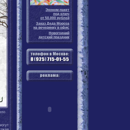
Эконом-пакет
под ключ
от 50.000 рублей
Заказ Деда Мороза
на вечеринку в офис
Новогодний
детский праздник
пло
могут
сокая