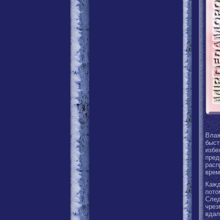
Влаж
быст
изб
пре
расп
врем
Кажд
пот
Сле
чрез
вдал