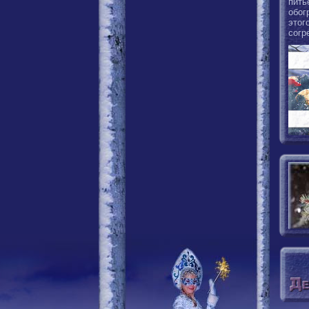
пить
обог
этог
согр