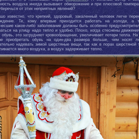
ность воздуха иногда вызывают обморожение и при плюсовой темпера
уберечься от этих неприятных явлений?
шо известно, что крепкий, здоровый, закаленный человек легче пере
аждение. Те, кому впервые приходится работать на холоде, а т
несшие какое-либо заболевание должны быть особенно предусмотрите
аться на улицу надо тепло и удобно. Плохо, когда стеснены движени
 обувь, это затрудняет кровообращение, увеличивает потери тепла. На
е приобретать обувь на один-два размера больше, чем носят л
тельно надевать зимой шерстяные вещи, так как в порах шерстяной 
ливается много воздуха, а воздух задерживает тепло.