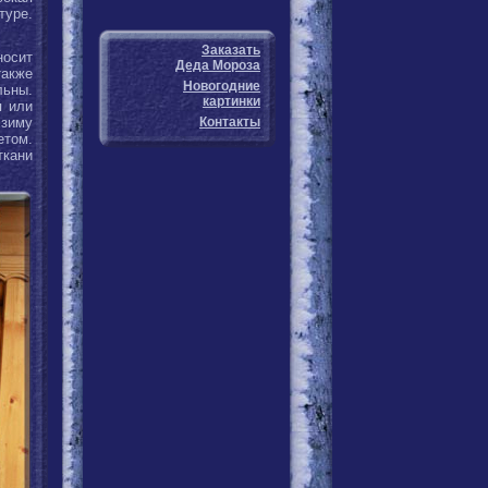
туре.
Заказать
носит
Деда Мороза
акже
Новогодние
льны.
картинки
я или
 зиму
Контакты
етом.
ткани