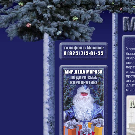
Хоро
быва
убер
еще 
перв
дых
прот
анги
длит
мышц