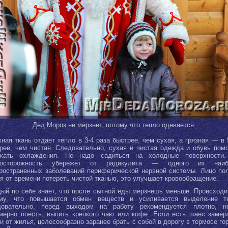
Дед Мороз не мёрзнет, потому что тепло одевается.
ная ткань отдает тепло в 3-4 раза быстрее, чем сухая, а грязная — в 
рее, чем чистая. Следовательно, сухая и чистая одежда и обувь пом
ежать охлаждения. Не надо садиться на холодные поверхности.
досторожность убережет от радикулита — одного из наиб
ространенных заболеваний периферической нервной системы. Лицо по
я от времени потереть чистой тканью, это улучшает кровообращение.
ый по себе знает, что после сытной еды мерзнешь меньше. Происходи
ому, что повышается обмен веществ и усиливается выделение те
довательно, перед выходом на работу рекомендуется плотно, н
мерно поесть, выпить крепкого чаю или кофе. Если есть шанс замёр
и от жилья, целесообразно заранее брать с собой в дорогу в термосе го