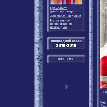
Прайс-лист
для Нового года
Дед Мороз - Ведущий
Музыкальное
сопровождение
на праздник
Си
Гуля
обмо