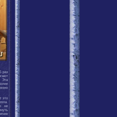
5 раз
огают
 Эта
олее
лезно
т это
пла.
о не
знуть
рячее