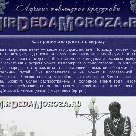
Как правильно гулять по морозу
ший морозный денек — какое это удовольствие! Но когда человек по
ет на воздухе, под открытым небом, ему приходится зимой думать о том
ечься от переохлаждения. Действительно, холодный и влажный возду
в сочетании с ветром может неблагоприятно подействовать на органи
ую очередь это отражается на состоянии слизистой оболочки ве
ательных путей. Она воспаляется и не может в достаточной 
ивостоять болезнетворным микробам. Поэтому такие болезни, как г
на, бронхит, более распространены в холодное время года. Час
ельное пребывание на холоде может способствовать также воспа
 (миозит), нервов (неврит) и суставов (артрит).