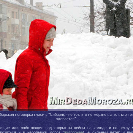
бирская поговорка гласит: "Сибиряк - не тот, кто не мёрзнет, а тот, кто те
одевается".
ющие или работающие под открытым небом на холоде и на ветру 
розиться и в небольшой мороз (
подробнее
). А сильный ветер и вы