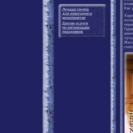
влаж
Как 
Лучшая группа
для новогоднего
Хоро
мероприятия
охл
Другие услуги
пере
по организации
Одев
праздников
жмет
лучш
Жела
скап