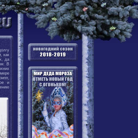
долгу
, как
х, да
зм. В
рхних
мере
рипп,
тое и
лению