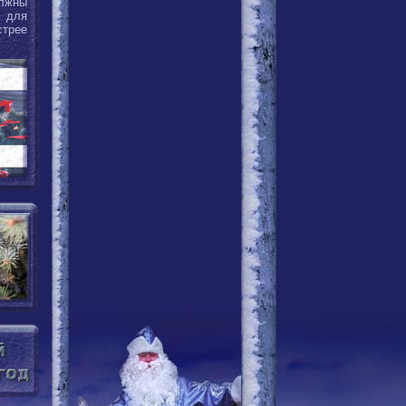
олжны
а для
стрее