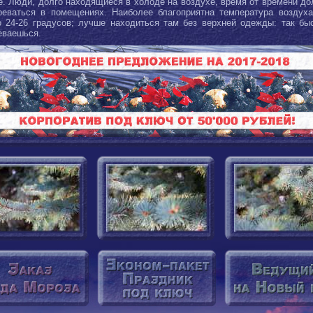
е. Люди, долго находящиеся в холоде на воздухе, время от времени д
реваться в помещениях. Наиболее благоприятна температура воздух
о 24-26 градусов; лучше находиться там без верхней одежды: так бы
еваешься.